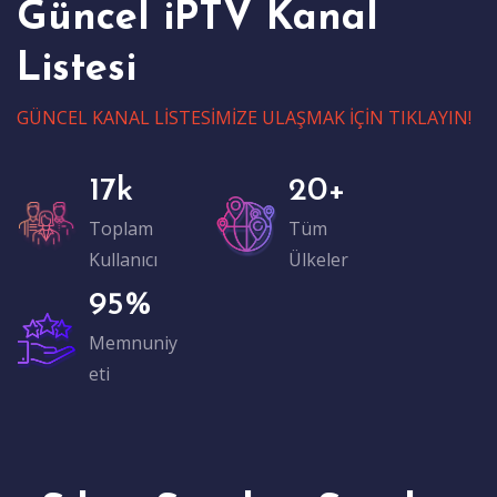
Güncel iPTV Kanal
Listesi
GÜNCEL KANAL LİSTESİMİZE ULAŞMAK İÇİN TIKLAYIN!
17
k
20
+
Toplam
Tüm
Kullanıcı
Ülkeler
95
%
Memnuniy
eti