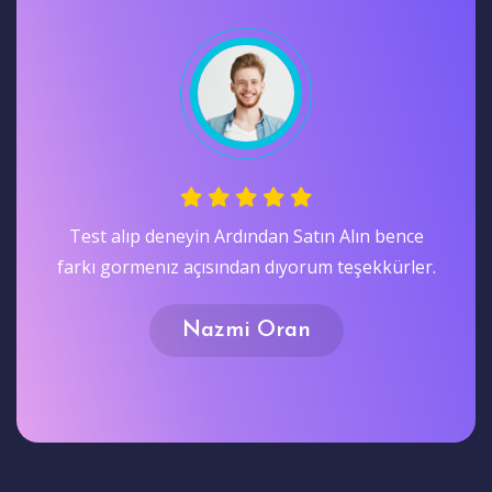
Test alıp deneyin Ardından Satın Alın bence
farkı gormenız açısından dıyorum teşekkürler.
Nazmi Oran