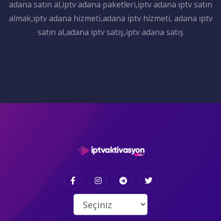
adana satın al,iptv adana paketleri,iptv adana ıptv satın
almak,iptv adana hizmeti,adana iptv hizmeti, adana iptv
satın al,adana iptv satış,iptv adana satış