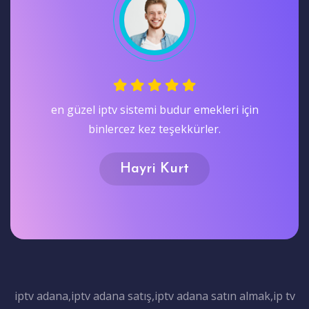
Test alıp deneyin Ardından Satın Alın bence
farkı gormenız açısından dıyorum teşekkürler.
Nazmi Oran
iptv adana,iptv adana satış,iptv adana satın almak,ip tv