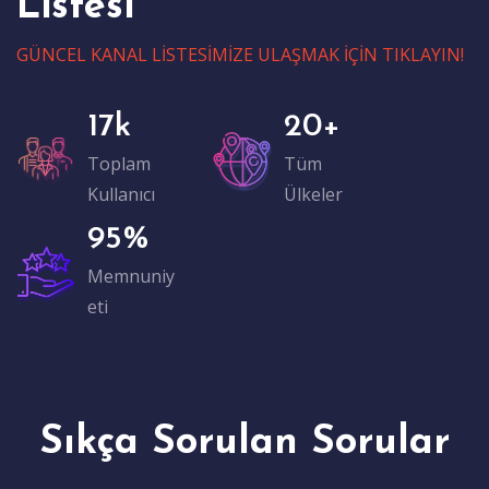
Listesi
GÜNCEL KANAL LİSTESİMİZE ULAŞMAK İÇİN TIKLAYIN!
17
k
20
+
Toplam
Tüm
Kullanıcı
Ülkeler
95
%
Memnuniy
eti
Sıkça Sorulan Sorular